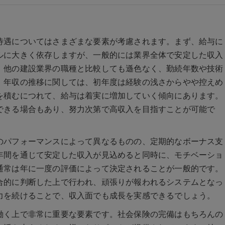
待遇についてはさまざまな要素が考慮されます。まず、給与に
ルに大きく依存しますが、一般的には業界全体で安定した収入
、他の建設業界の職種と比較しても遜色なく、勤続年数や技術
。年収の推移に関しては、初年度は経験の浅さからやや控えめ
を積むにつれて、給与は着実に増加していく傾向にあります。
できる場合もあり、努力次第で高収入を目指すことが可能で
のパフォーマンスによって異なるものの、定期的なボーナス支
年間を通じて安定した収入が見込めると同時に、モチベーショ
通常は年に一度の評価によって決定されることが一般的です。
合的に判断した上で行われ、頑張りが報われるシステムとなっ
力を続けることで、収入面でも成長を実感できるでしょう。
働く上で非常に重要な要素です。社会保険の完備はもちろんの