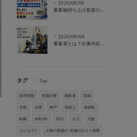
2026/08/06
重量物持ち上げ装置の選び方完全ガイド！安全な導入・用途別比較・失敗しない選定ポイントを徹底解説
2026/08/04
重量屋とは？仕事内容・費用・作業の流れ・業者選びを徹底解説
タグ
Tags
採用情報
現場仕事
経験者
現場
京都
兵庫
神戸
高収入
未経験
転職
令和3年
2021
ロゴ
大阪
コンセプト
大阪の荷揚げ･松揚の口コミ情報