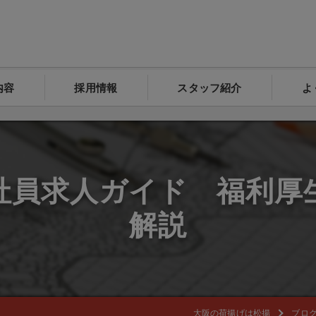
内容
採用情報
スタッフ紹介
よ
社員求人ガイド 福利厚
解説
大阪の荷揚げは松揚
ブロ